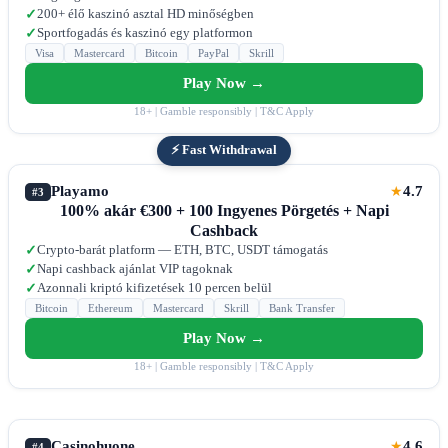
200+ élő kaszinó asztal HD minőségben
✓
Sportfogadás és kaszinó egy platformon
✓
Visa
Mastercard
Bitcoin
PayPal
Skrill
Play Now →
18+ | Gamble responsibly | T&C Apply
⚡ Fast Withdrawal
Playamo
4.7
★
#3
100% akár €300 + 100 Ingyenes Pörgetés + Napi
Cashback
Crypto-barát platform — ETH, BTC, USDT támogatás
✓
Napi cashback ajánlat VIP tagoknak
✓
Azonnali kriptó kifizetések 10 percen belül
✓
Bitcoin
Ethereum
Mastercard
Skrill
Bank Transfer
Play Now →
18+ | Gamble responsibly | T&C Apply
Casinohuone
4.6
★
#4