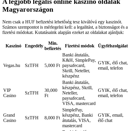
A legjobb legális online kaszinó oldalak
Magyarországon
Nem csak a HUF befizetési lehetőség tesz kiválóvá egy kaszinót.
Számos szempontot is mérlegelni kell: a legalitást, a biztonságot és a
fizetési módokat. Kutatásaink alapján ezeket az oldalakat ajánljuk:
Min.
Kaszinó
Engedély
Fizetési módok
Ügyfélszolgálat
befizetés
Banki átutalás,
K&H, SimplePay,
GYIK, élő chat,
Vegas.hu
SzTFH
5,000 Ft
paysafecard,
email, telefon
Skrill, Neteller,
készpénz
Banki átutalás,
készpénz, Skrill,
VIP
30,000
GYIK, élő chat,
SzTFH
Neteller,
Casino
Ft
email, telefon
paysafecard,
VISA, mastercard
SimplePay,
Grand
készpénz, Banki
GYIK, email,
SzTFH
8,000 Ft
Casino
átutalás, VISA,
élő chat
mastercard