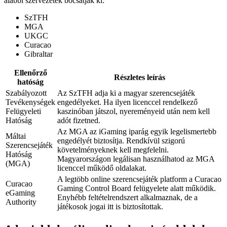
alábbi szervezetek bocsátják ki:
SzTFH
MGA
UKGC
Curacao
Gibraltar
Ellenőrző
Részletes leírás
hatóság
Szabályozott
Az SzTFH adja ki a magyar szerencsejáték
Tevékenységek
engedélyeket. Ha ilyen licenccel rendelkező
Felügyeleti
kaszinóban játszol, nyereményeid után nem kell
Hatóság
adót fizetned.
Az MGA az iGaming iparág egyik legelismertebb
Máltai
engedélyét biztosítja. Rendkívül szigorú
Szerencsejáték
követelményeknek kell megfelelni.
Hatóság
Magyarországon legálisan használhatod az MGA
(MGA)
licenccel működő oldalakat.
A legtöbb online szerencsejáték platform a Curacao
Curacao
Gaming Control Board felügyelete alatt működik.
eGaming
Enyhébb feltételrendszert alkalmaznak, de a
Authority
játékosok jogai itt is biztosítottak.