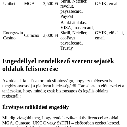
Skrill, Neteller,
Unibet
MGA
3,500 Ft
GYIK, email
revolut,
paysafecard,
PayPal
Banki átutalás,
VISA, mastercard,
Energywin
Skrill, Neteller,
GYIK, élő chat,
Curacao
3,000 Ft
Casino
ecoPayz,
email
paysafecard,
Trustly
Engedéllyel rendelkező szerencsejáték
oldalak felismerése
Az oldalak kutatásakor kulcsfontosságú, hogy személyesen is
megbizonyosodj a platform hitelességéről. Tartsd szem előtt ezeket a
tanácsokat, hogy mindig csak biztonságos és legális oldalra
regisztrálj:
Érvényes működési engedély
Mindig vizsgáld meg, hogy rendelkezik-e aktív licenccel az oldal.
MGA, Curacao, UKGC vagy SzTFH – elsősorban ezeket keresd,