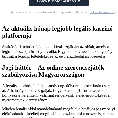
Show 5 More Casinos ▼
18+ only. Gambling can be addictive — play responsibly. T&C apply.
BeGambleAware.org
Az aktuális hónap legjobb legális kaszinó
platformja
Szakértőink minden hónapban kiválasztják azt az oldalt, amely a
legjobb összteljesítményt nyújtja. Figyelembe vesszük az engedély
típusát, a bónusz feltételeket és az ügyfélszolgálat minőségét is.
Jogi háttér – Az online szerencsejáték
szabályozása Magyarországon
A legális kaszinó oldalak komoly engedélyezési procedúrán esnek
át. A hatóságok azt vizsgálják, hogy az adott platform képes-e fair
környezetet teremteni, valamint rendelkezik-e elegendő tőkével a
nyeremények kifizetéséhez.
Minden legális oldal maradéktalanul megfelel a hatályos jogszabályi
előírásoknak. Emellett megfelelő panaszkezelési rendszer is jellemzi