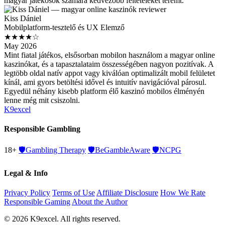
magyar játékosok számára kedvezőbb feltételeket teremt.
Kiss Dániel
Mobilplatform-tesztelő és UX Elemző
★★★★☆
May 2026
Mint fiatal játékos, elsősorban mobilon használom a magyar online
kaszinókat, és a tapasztalataim összességében nagyon pozitívak. A
legtöbb oldal natív appot vagy kiválóan optimalizált mobil felületet
kínál, ami gyors betöltési idővel és intuitív navigációval párosul.
Egyedül néhány kisebb platform élő kaszinó mobilos élményén
lenne még mit csiszolni.
K9excel
Responsible Gambling
18+
🛡️
Gambling Therapy
🛡️
BeGambleAware
🛡️
NCPG
Legal & Info
Privacy Policy
Terms of Use
Affiliate Disclosure
How We Rate
Responsible Gaming
About the Author
© 2026 K9excel. All rights reserved.