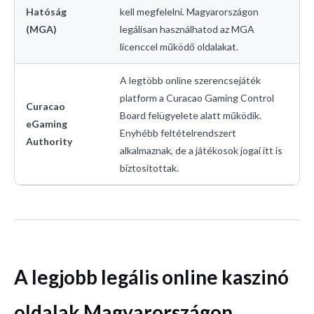
Hatóság
kell megfelelni. Magyarországon
(MGA)
legálisan használhatod az MGA
licenccel működő oldalakat.
A legtöbb online szerencsejáték
platform a Curacao Gaming Control
Curacao
Board felügyelete alatt működik.
eGaming
Enyhébb feltételrendszert
Authority
alkalmaznak, de a játékosok jogai itt is
biztosítottak.
A legjobb legális online kaszinó
oldalak Magyarországon