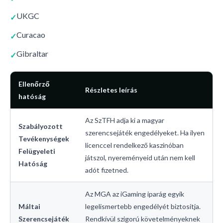
UKGC
Curacao
Gibraltar
Ellenőrző
Részletes leírás
hatóság
Az SzTFH adja ki a magyar
Szabályozott
szerencsejáték engedélyeket. Ha ilyen
Tevékenységek
licenccel rendelkező kaszinóban
Felügyeleti
játszol, nyereményeid után nem kell
Hatóság
adót fizetned.
Az MGA az iGaming iparág egyik
Máltai
legelismertebb engedélyét biztosítja.
Szerencsejáték
Rendkívül szigorú követelményeknek