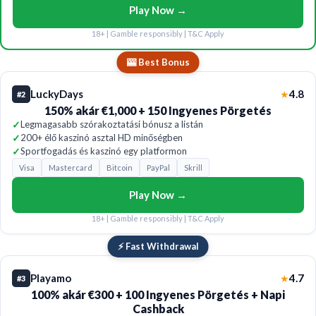
Play Now →
18+ | Gamble responsibly | T&C Apply
🎰 Best Bonus
LuckyDays
4.8
★
#2
150% akár €1,000 + 150 Ingyenes Pörgetés
✓
Legmagasabb szórakoztatási bónusz a listán
✓
200+ élő kaszinó asztal HD minőségben
✓
Sportfogadás és kaszinó egy platformon
Visa
Mastercard
Bitcoin
PayPal
Skrill
Play Now →
18+ | Gamble responsibly | T&C Apply
⚡ Fast Withdrawal
Playamo
4.7
★
#3
100% akár €300 + 100 Ingyenes Pörgetés + Napi
Cashback