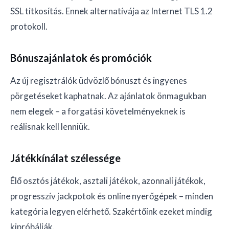
SSL titkosítás. Ennek alternatívája az Internet TLS 1.2
protokoll.
Bónuszajánlatok és promóciók
Az új regisztrálók üdvözlő bónuszt és ingyenes
pörgetéseket kaphatnak. Az ajánlatok önmagukban
nem elegek – a forgatási követelményeknek is
reálisnak kell lenniük.
Játékkínálat szélessége
Élő osztós játékok, asztali játékok, azonnali játékok,
progresszív jackpotok és online nyerőgépek – minden
kategória legyen elérhető. Szakértőink ezeket mindig
kipróbálják.