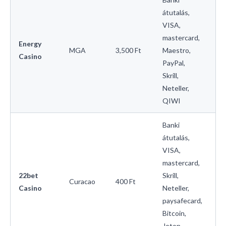
átutalás,
VISA,
mastercard,
GY
Energy
MGA
3,500 Ft
Maestro,
po
Casino
PayPal,
te
Skrill,
Neteller,
QIWI
Banki
átutalás,
VISA,
mastercard,
22bet
Skrill,
Em
Curacao
400 Ft
Casino
Neteller,
él
paysafecard,
Bitcoin,
Jeton,