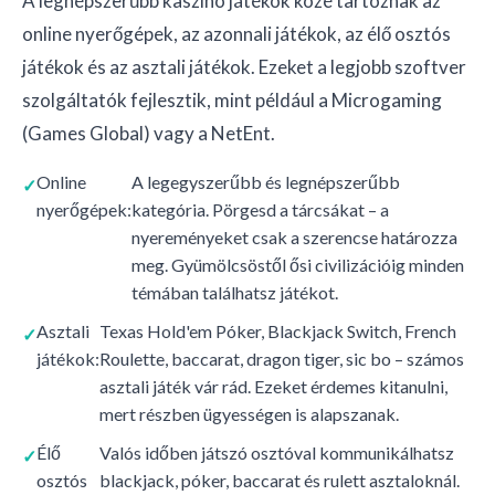
A legnépszerűbb kaszinó játékok közé tartoznak az
online nyerőgépek, az azonnali játékok, az élő osztós
játékok és az asztali játékok. Ezeket a legjobb szoftver
szolgáltatók fejlesztik, mint például a Microgaming
(Games Global) vagy a NetEnt.
Online
A legegyszerűbb és legnépszerűbb
nyerőgépek:
kategória. Pörgesd a tárcsákat – a
nyereményeket csak a szerencse határozza
meg. Gyümölcsöstől ősi civilizációig minden
témában találhatsz játékot.
Asztali
Texas Hold'em Póker, Blackjack Switch, French
játékok:
Roulette, baccarat, dragon tiger, sic bo – számos
asztali játék vár rád. Ezeket érdemes kitanulni,
mert részben ügyességen is alapszanak.
Élő
Valós időben játszó osztóval kommunikálhatsz
osztós
blackjack, póker, baccarat és rulett asztaloknál.