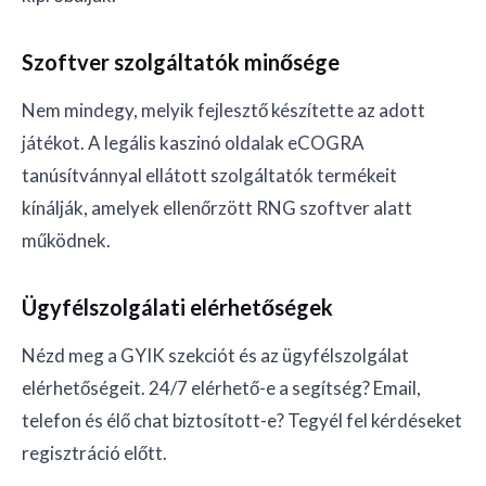
Szoftver szolgáltatók minősége
Nem mindegy, melyik fejlesztő készítette az adott
játékot. A legális kaszinó oldalak eCOGRA
tanúsítvánnyal ellátott szolgáltatók termékeit
kínálják, amelyek ellenőrzött RNG szoftver alatt
működnek.
Ügyfélszolgálati elérhetőségek
Nézd meg a GYIK szekciót és az ügyfélszolgálat
elérhetőségeit. 24/7 elérhető-e a segítség? Email,
telefon és élő chat biztosított-e? Tegyél fel kérdéseket
regisztráció előtt.