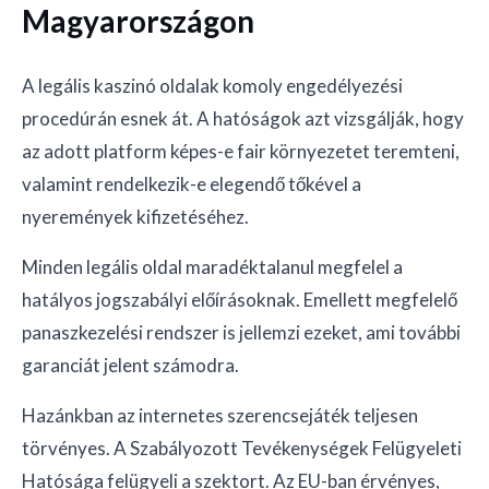
Magyarországon
A legális kaszinó oldalak komoly engedélyezési
procedúrán esnek át. A hatóságok azt vizsgálják, hogy
az adott platform képes-e fair környezetet teremteni,
valamint rendelkezik-e elegendő tőkével a
nyeremények kifizetéséhez.
Minden legális oldal maradéktalanul megfelel a
hatályos jogszabályi előírásoknak. Emellett megfelelő
panaszkezelési rendszer is jellemzi ezeket, ami további
garanciát jelent számodra.
Hazánkban az internetes szerencsejáték teljesen
törvényes. A Szabályozott Tevékenységek Felügyeleti
Hatósága felügyeli a szektort. Az EU-ban érvényes,