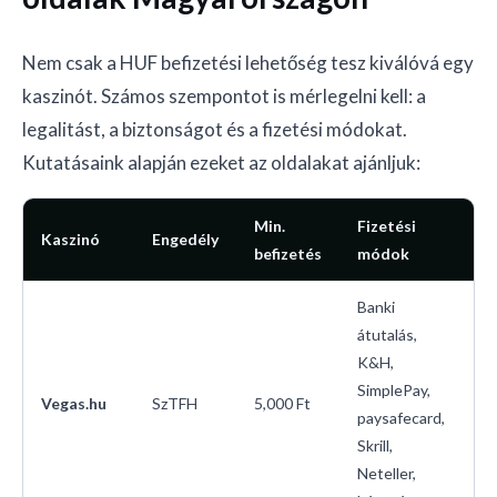
Nem csak a HUF befizetési lehetőség tesz kiválóvá egy
kaszinót. Számos szempontot is mérlegelni kell: a
legalitást, a biztonságot és a fizetési módokat.
Kutatásaink alapján ezeket az oldalakat ajánljuk:
Min.
Fizetési
Kaszinó
Engedély
Üg
befizetés
módok
Banki
átutalás,
K&H,
SimplePay,
GY
Vegas.hu
SzTFH
5,000 Ft
paysafecard,
em
Skrill,
Neteller,