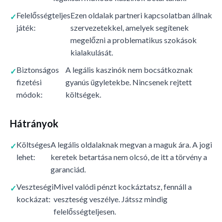
Felelősségteljes
Ezen oldalak partneri kapcsolatban állnak
játék:
szervezetekkel, amelyek segítenek
megelőzni a problematikus szokások
kialakulását.
Biztonságos
A legális kaszinók nem bocsátkoznak
fizetési
gyanús ügyletekbe. Nincsenek rejtett
módok:
költségek.
Hátrányok
Költséges
A legális oldalaknak megvan a maguk ára. A jogi
lehet:
keretek betartása nem olcsó, de itt a törvény a
garanciád.
Veszteségi
Mivel valódi pénzt kockáztatsz, fennáll a
kockázat:
veszteség veszélye. Játssz mindig
felelősségteljesen.