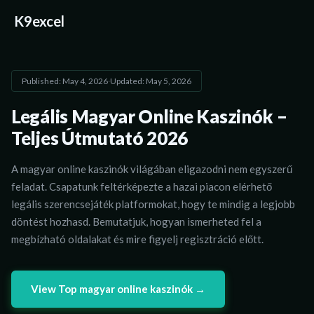
K9excel
Published: May 4, 2026
·
Updated: May 5, 2026
Legális Magyar Online Kaszinók –
Teljes Útmutató 2026
A magyar online kaszinók világában eligazodni nem egyszerű
feladat. Csapatunk feltérképezte a hazai piacon elérhető
legális szerencsejáték platformokat, hogy te mindig a legjobb
döntést hozhasd. Bemutatjuk, hogyan ismerheted fel a
megbízható oldalakat és mire figyelj regisztráció előtt.
View Top magyar online kaszinók →