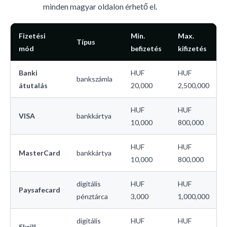
minden magyar oldalon érhető el.
Fizetési
Min.
Max.
Típus
mód
befizetés
kifizetés
Banki
HUF
HUF
bankszámla
átutalás
20,000
2,500,000
HUF
HUF
VISA
bankkártya
10,000
800,000
HUF
HUF
MasterCard
bankkártya
10,000
800,000
digitális
HUF
HUF
Paysafecard
pénztárca
3,000
1,000,000
digitális
HUF
HUF
Skrill