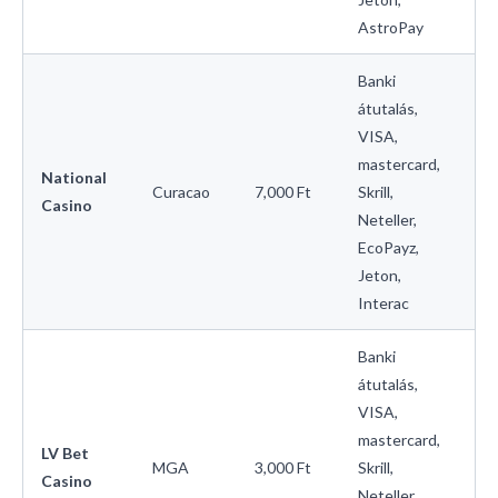
AstroPay
Banki
átutalás,
VISA,
mastercard,
National
GY
Curacao
7,000 Ft
Skrill,
Casino
em
Neteller,
EcoPayz,
Jeton,
Interac
Banki
átutalás,
VISA,
GY
mastercard,
LV Bet
em
MGA
3,000 Ft
Skrill,
Casino
ka
Neteller,